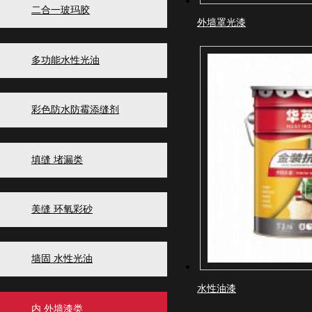
二合一玻玛胶
外墙罩光漆
多功能水性光油
彩色防水防霉添缝剂
填缝 堵漏类
美缝 环氧彩砂
墙固 水性光油
水性油漆
内 外墙漆类