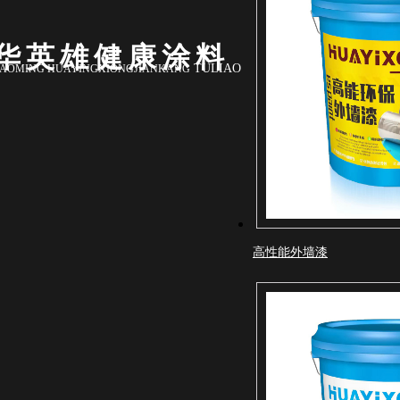
华英雄健康涂料
TULIAO
AOMING HUAYINGXIONGJIANKANG
高性能外墙漆